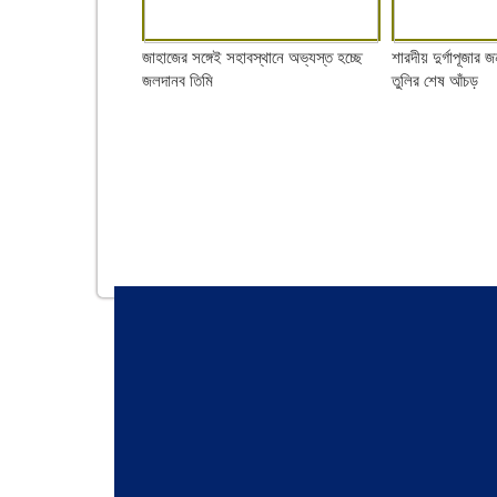
জাহাজের সঙ্গেই সহাবস্থানে অভ্যস্ত হচ্ছে
শারদীয় দুর্গাপূজার জন
জলদানব তিমি
তুলির শেষ আঁচড়