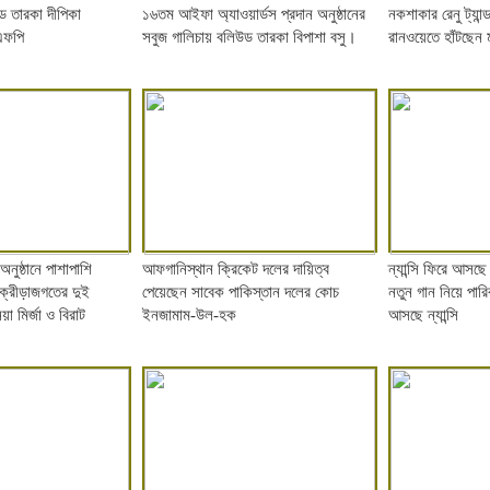
ড তারকা দীপিকা
১৬তম আইফা অ্যাওয়ার্ডস প্রদান অনুষ্ঠানের
নকশাকার রেনু ট্যা
এফপি
সবুজ গালিচায় বলিউড তারকা বিপাশা বসু।
রানওয়েতে হাঁটছেন
নুষ্ঠানে পাশাপাশি
আফগানিস্থান ক্রিকেট দলের দায়িত্ব
ন্যান্সি ফিরে আসছ
ক্রীড়াজগতের দুই
পেয়েছেন সাবেক পাকিস্তান দলের কোচ
নতুন গান নিয়ে পারি
া মির্জা ও বিরাট
ইনজামাম-উল-হক
আসছে ন্যান্সি