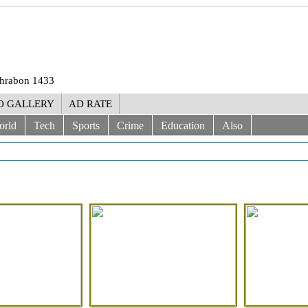
Shrabon 1433
O GALLERY
AD RATE
orld
Tech
Sports
Crime
Education
Also