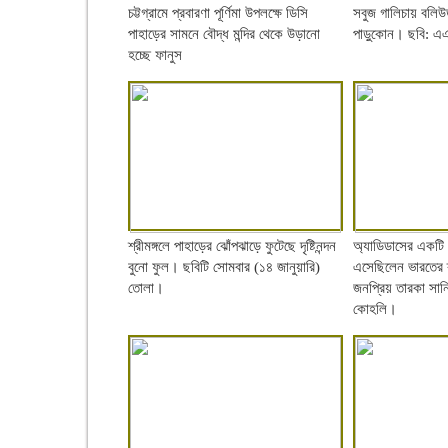
চট্টগ্রামে প্রবারণা পূর্ণিমা উপলক্ষে ডিসি
সবুজ গালিচায় বলিউ
পাহাড়ের সামনে বৌদ্ধ মন্দির থেকে উড়ানো
পাড়ুকোন। ছবি: এ
হচ্ছে ফানুস
শ্রীমঙ্গলে পাহাড়ের ঝোঁপঝাড়ে ফুটেছে দৃষ্টিনন্দন
অ্যাডিডাসের একটি অ
বুনো ফুল। ছবিটি সোমবার (১৪ জানুয়ারি)
এসেছিলেন ভারতের 
তোলা।
জনপ্রিয় তারকা সানিয়
কোহলি।