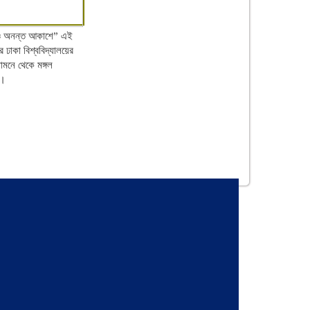
াও অনন্ত আকাশে” এই
র ঢাকা বিশ্ববিদ্যালয়ের
ামনে থেকে মঙ্গল
য়।